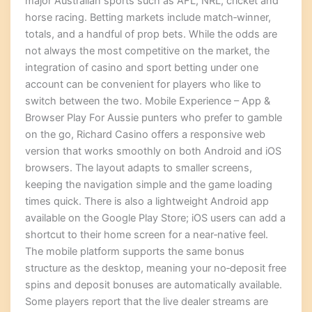
major Australian sports such as AFL, NRL, cricket and
horse racing. Betting markets include match‑winner,
totals, and a handful of prop bets. While the odds are
not always the most competitive on the market, the
integration of casino and sport betting under one
account can be convenient for players who like to
switch between the two. Mobile Experience – App &
Browser Play For Aussie punters who prefer to gamble
on the go, Richard Casino offers a responsive web
version that works smoothly on both Android and iOS
browsers. The layout adapts to smaller screens,
keeping the navigation simple and the game loading
times quick. There is also a lightweight Android app
available on the Google Play Store; iOS users can add a
shortcut to their home screen for a near‑native feel.
The mobile platform supports the same bonus
structure as the desktop, meaning your no‑deposit free
spins and deposit bonuses are automatically available.
Some players report that the live dealer streams are