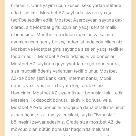
bilərsiniz. Canlı yayım üçün xüsusi seksiyadan istifadə
edə bilərsiniz. Mostbet AZ saytında sizə ən yaxşı
təcrübə təqdim edilir. Mostbet Azerbaycan saytına daxil
olaraq, siz Mostbet giriş üçün ən yaxşı şəraitə malik
olacaqsınız. Mostbet-də idman mərcləri və kazino
oyunları üçün geniş bir seçimdən istifadə edə bilərsiniz.
Mosbet və Mostbet giriş saytında sizə ən yaxşı təkliflər
təqdim edilir. Mostbet AZ-də ödənişlər və bonuslar
Mostbet AZ saytında qeydiyyatdan keçdikdən sonra,
sizə müxtəlif ödəniş variantları təklif olunur. Mostbet
AZ-də ödənişləri Bank kartı, İnternet bankı, Mobil
ödəniş və s. vasitəsilə həyata keçirə bilərsiniz.
Həmçinin, Mostbet AZ sizə müxtəlif bonuslar təklif edir.
Məsələn, ilk depozit bonusu, aktivlik bonusu və s.
Mostbet AZ-də bonuslar haqqında daha ətraflı məlumat
almaq üçün, sizə tövsiyə edirik ki, saytın “Bonuslar”
bölməsini zəvvar edəsiniz. Orada sizə mostbet AZ-də
mövcud olan bütün bonuslar haqqında məlumat