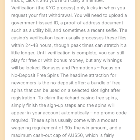
inbox; click it and you’re officially a member.
Verification (the KYC process) only kicks in when you
request your first withdrawal. You will need to upload a
government‑issued ID, a proof‑of‑address document
such as a utility bill, and sometimes a recent selfie. The
casino’s verification team usually processes these files
within 24‑48 hours, though peak times can stretch it a
little longer. Until verification is complete, you can still
play for free or with bonus money, but any winnings
will be locked. Bonuses and Promotions – Focus on
No‑Deposit Free Spins The headline attraction for
newcomers is the no‑deposit offer: a bundle of free
spins that can be used on a selected slot right after
registration. To claim the richard casino free spins,
simply finish the sign‑up steps and the spins will
appear in your account automatically – no promo code
required. These spins usually come with a modest
wagering requirement of 30x the win amount, and a
maximum cash‑out cap of AU$50, which is fairly