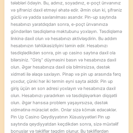
tələbləri ödəyin. Bu, adınız, soyadınız, e-poçt ünvanınız
və şifrənizi daxil etməyi əhatə edir. Əmin olun ki, şifrəniz
güclü və yadda saxlanılması asandır. Pin-up saytında
hesabınızı yaratdıqdan sonra, e-poçt ünvanınıza
göndərilən təsdiqləmə məktubunu yoxlayın. Təsdiqləmə
linkinə daxil olun və hesabınızı aktivləşdirin. Bu addım
hesabınızın təhlükəsizliyini təmin edir. Hesabınızı
təsdiqlədikdən sonra, pin up casino saytına daxil ola
bilərsiniz. “Giriş” düyməsini basın və hesabınıza daxil
olun. Əgər hesabınıza daxil ola bilmirsizsə, dəstək
xidməti ilə əlaqə saxlayın. Pinap və pin up arasında fərq
yoxdur, çünki hər iki termin eyni sayta aiddir. Pin up
giriş üçün ən son adresi yoxlayın və hesabınıza daxil
olun. Hesabınızı yaradırken və təsdiqləyərkən diqqətli
olun. Əgər hansısa problem yaşayırsızsə, dəstək
xidmətinə müraciət edin. Onlar sizə kömək edəcəklər.
Pin Up Casino Qeydiyyatının Xüsusiyyətləri Pin up
saytında qeydiyyatdan keçdikdən sonra, sizə müxtəlif
bonuslar və təkliflər təqdim olunur. Bu təkliflərdən