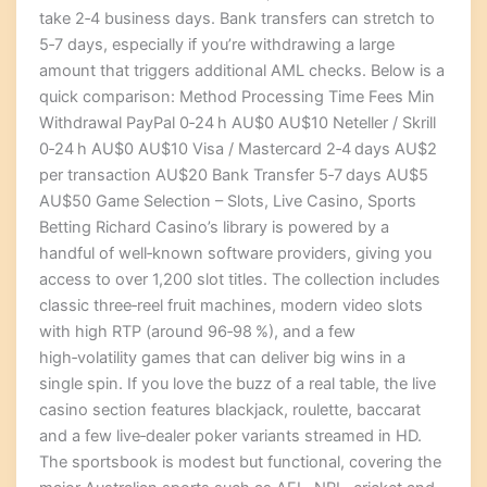
take 2‑4 business days. Bank transfers can stretch to
5‑7 days, especially if you’re withdrawing a large
amount that triggers additional AML checks. Below is a
quick comparison: Method Processing Time Fees Min
Withdrawal PayPal 0‑24 h AU$0 AU$10 Neteller / Skrill
0‑24 h AU$0 AU$10 Visa / Mastercard 2‑4 days AU$2
per transaction AU$20 Bank Transfer 5‑7 days AU$5
AU$50 Game Selection – Slots, Live Casino, Sports
Betting Richard Casino’s library is powered by a
handful of well‑known software providers, giving you
access to over 1,200 slot titles. The collection includes
classic three‑reel fruit machines, modern video slots
with high RTP (around 96‑98 %), and a few
high‑volatility games that can deliver big wins in a
single spin. If you love the buzz of a real table, the live
casino section features blackjack, roulette, baccarat
and a few live‑dealer poker variants streamed in HD.
The sportsbook is modest but functional, covering the