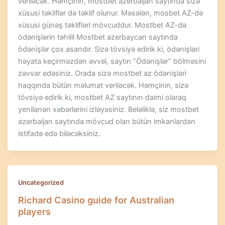
veriləcək. Həmçinin, mostbet azerbaijan saytında sizə
xüsusi təkliflər də təklif olunur. Məsələn, mosbet AZ-də
xüsusi günəş təklifləri mövcuddur. Mostbet AZ-də
ödənişlərin təhlili Mostbet azerbaycan saytında
ödənişlər çox asandır. Sizə tövsiyə edirik ki, ödənişləri
həyata keçirməzdən əvvəl, saytın “Ödənişlər” bölməsini
zəvvar edəsiniz. Orada sizə mostbet az ödənişləri
haqqında bütün məlumat veriləcək. Həmçinin, sizə
tövsiyə edirik ki, mostbet AZ saytının daimi olaraq
yenilənən xəbərlərini izləyəsiniz. Beləliklə, siz mostbet
azerbaijan saytında mövcud olan bütün imkanlardan
istifadə edə biləcəksiniz.
Uncategorized
Richard Casino guide for Australian
players