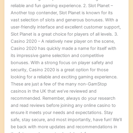
reliable and fun gaming experience. 2. Slot Planet –
Another top contender, Slot Planet is known for its
vast selection of slots and generous bonuses. With a
user-friendly interface and excellent customer support,
Slot Planet is a great choice for players of all levels. 3.
Casino 2020 – A relatively new player on the scene,
Casino 2020 has quickly made a name for itself with
its impressive game selection and competitive
bonuses. With a strong focus on player safety and
security, Casino 2020 is a great option for those
looking for a reliable and exciting gaming experience.
These are just a few of the many non-GamStop
casinos in the UK that we’ve reviewed and
recommended. Remember, always do your research
and read reviews before joining any online casino to
ensure it meets your needs and expectations. Stay
safe, stay secure, and most importantly, have fun! We’ll
be back with more updates and recommendations in