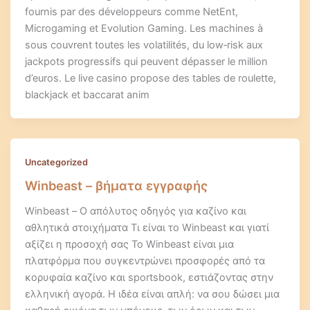
fournis par des développeurs comme NetEnt,
Microgaming et Evolution Gaming. Les machines à
sous couvrent toutes les volatilités, du low‑risk aux
jackpots progressifs qui peuvent dépasser le million
d’euros. Le live casino propose des tables de roulette,
blackjack et baccarat anim
Uncategorized
Winbeast – βήματα εγγραφής
Winbeast – Ο απόλυτος οδηγός για καζίνο και
αθλητικά στοιχήματα Τι είναι το Winbeast και γιατί
αξίζει η προσοχή σας Το Winbeast είναι μια
πλατφόρμα που συγκεντρώνει προσφορές από τα
κορυφαία καζίνο και sportsbook, εστιάζοντας στην
ελληνική αγορά. Η ιδέα είναι απλή: να σου δώσει μια