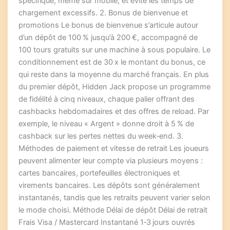
spécifique, même sur mobile, et évite les temps de
chargement excessifs. 2. Bonus de bienvenue et
promotions Le bonus de bienvenue s’articule autour
d’un dépôt de 100 % jusqu’à 200 €, accompagné de
100 tours gratuits sur une machine à sous populaire. Le
conditionnement est de 30 x le montant du bonus, ce
qui reste dans la moyenne du marché français. En plus
du premier dépôt, Hidden Jack propose un programme
de fidélité à cinq niveaux, chaque palier offrant des
cashbacks hebdomadaires et des offres de reload. Par
exemple, le niveau « Argent » donne droit à 5 % de
cashback sur les pertes nettes du week‑end. 3.
Méthodes de paiement et vitesse de retrait Les joueurs
peuvent alimenter leur compte via plusieurs moyens :
cartes bancaires, portefeuilles électroniques et
virements bancaires. Les dépôts sont généralement
instantanés, tandis que les retraits peuvent varier selon
le mode choisi. Méthode Délai de dépôt Délai de retrait
Frais Visa / Mastercard Instantané 1‑3 jours ouvrés