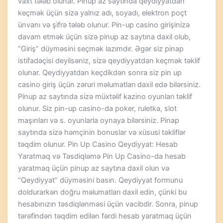
vaxt tələb olunar. Pinup az saytında qeydiyyatdan
keçmək üçün sizə yalnız adı, soyadı, elektron poçt
ünvanı və şifrə tələb olunur. Pin-up casino girişinizə
davam etmək üçün sizə pinup az saytına daxil olub,
“Giriş” düyməsini seçmək lazımdır. Əgər siz pinap
istifadəçisi deyilsəniz, sizə qeydiyyatdan keçmək təklif
olunar. Qeydiyyatdan keçdikdən sonra siz pin up
casino giriş üçün zəruri məlumatları daxil edə bilərsiniz.
Pinup az saytında sizə müxtəlif kazino oyunları təklif
olunur. Siz pin-up casino-da poker, ruletka, slot
maşınları və s. oyunlarla oynaya bilərsiniz. Pinap
saytında sizə həmçinin bonuslar və xüsusi təkliflər
təqdim olunur. Pin Up Casino Qeydiyyat: Hesab
Yaratmaq və Təsdiqləmə Pin Up Casino-da hesab
yaratmaq üçün pinup az saytına daxil olun və
“Qeydiyyat” düyməsini basın. Qeydiyyat formunu
doldurarkən doğru məlumatları daxil edin, çünki bu
hesabınızın təsdiqlənməsi üçün vacibdir. Sonra, pinup
tərəfindən təqdim edilən fərdi hesab yaratmaq üçün