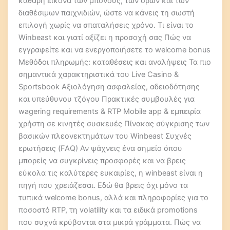
καθαρή εικόνα των μπόνους, των όρων και των
διαθέσιμων παιχνιδιών, ώστε να κάνεις τη σωστή
επιλογή χωρίς να σπαταλήσεις χρόνο. Τι είναι το
Winbeast και γιατί αξίζει η προσοχή σας Πώς να
εγγραφείτε και να ενεργοποιήσετε το welcome bonus
Μεθόδοι πληρωμής: καταθέσεις και αναλήψεις Τα πιο
σημαντικά χαρακτηριστικά του Live Casino &
Sportsbook Αξιολόγηση ασφαλείας, αδειοδότησης
και υπεύθυνου τζόγου Πρακτικές συμβουλές για
wagering requirements & RTP Mobile app & εμπειρία
χρήστη σε κινητές συσκευές Πίνακας σύγκρισης των
βασικών πλεονεκτημάτων του Winbeast Συχνές
ερωτήσεις (FAQ) Αν ψάχνεις ένα σημείο όπου
μπορείς να συγκρίνεις προσφορές και να βρεις
εύκολα τις καλύτερες ευκαιρίες, η winbeast είναι η
πηγή που χρειάζεσαι. Εδώ θα βρεις όχι μόνο τα
τυπικά welcome bonus, αλλά και πληροφορίες για το
ποσοστό RTP, τη volatility και τα ειδικά promotions
που συχνά κρύβονται στα μικρά γράμματα. Πώς να