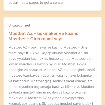
social media pages to get a sense
Uncategorized
Mostbet AZ – bukmeker ve kazino
Mostbet – Giriş rəsmi sayt
Mostbet AZ – bukmeker ve kazino Mostbet – Giriş
rəsmi sayt ▶️ OYNA Содержимое Mostbet AZ-də
qeydiyyatdan keçmək və hesab açmaq Mostbet-də
idman mərcləri və kazino oyunları Mostbet AZ-də
ödənişlər və bonuslar Mostbet AZ-də ödənişlərin təhlili
mostbet Azerbaycan üçün ən yaxşı onlayn bukmeker
və kazinodur. Mostbet giriş saytını ziyarət edərək, siz
dərhal oyunlara başlamağa başlaya bilərsiniz. Mostbet
saytında müxtəlif idman növləri və kazino oyunları
mövcuddur. Mostbet AZ saytında qeydiyyatdan
keçmək çox asandır. Siz sadəcə mosbet saytına daxil